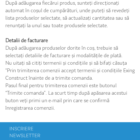
După adăugarea fiecărui produs, sunteți direcționați
automat în coșul de cumpărături, unde puteți să revedeți
lista produselor selectate, să actualizați cantitatea sau să
renunțați la unul sau toate produsele selectate.
Detalii de facturare
După adăugarea produselor dorite în coș, trebuie să
selectați detaliile de facturare și modalitățile de plată.
Nu uitați să citiți termenii și condițiile și să bifați căsuța
“Prin trimiterea comenzii accept termenii și condițiile Exing
Construct înainte de a trimite comanda.
Pasul final pentru trimiterea comenzii este butonul
“Trimite comanda”. La scurt timp după apăsarea acestui
buton veți primi un e-mail prin care se confirmă
înregistrarea comenzii.
INSCRIERE
NEWSLETTER