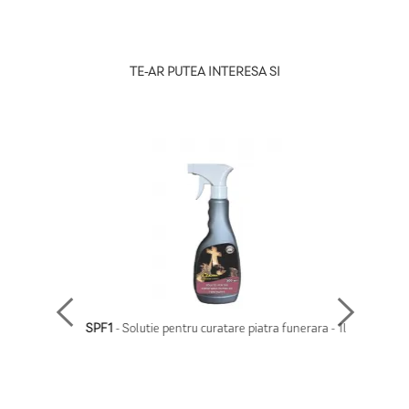
TE-AR PUTEA INTERESA SI
lei - 1l
SPF1
- Solutie pentru curatare piatra funerara - 1l
IP