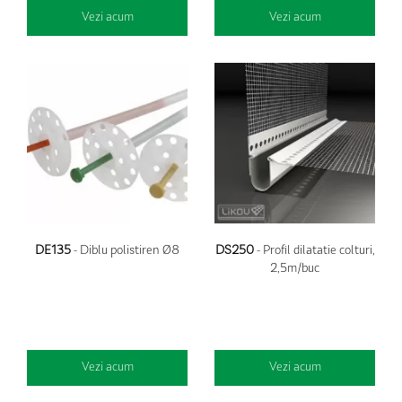
Vezi acum
Vezi acum
DE135
- Diblu polistiren Ø8
DS250
- Profil dilatatie colturi,
2,5m/buc
Vezi acum
Vezi acum