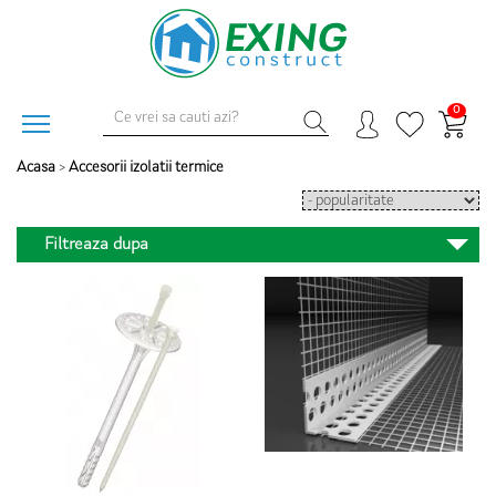
0
Acasa
>
Accesorii izolatii termice
Filtreaza dupa