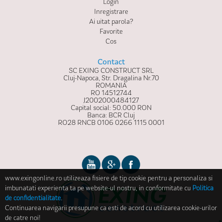
Login
Inregistrare
Ai uitat parola?
Favorite
Cos
Contact
SC EXING CONSTRUCT SRL
Cluj-Napoca, Str. Dragalina Nr.70
ROMANIA
RO 14512744
J2002000484127
Capital social: 50.000 RON
Banca: BCR Cluj
RO28 RNCB 0106 0266 1115 0001
www.exingonline.ro utilizeaza fisiere de tip cookie pentru a personaliza si
imbunatati experienta ta pe website-ul nostru, in conformitate cu
Politica
de confidentialitate
.
Continuarea navigarii presupune ca esti de acord cu utilizarea cookie-urilor
de catre noi!