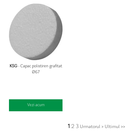
KSG
- Capac polistiren grafitat
Ø67
Vezi acum
1
2
3
Urmatorul >
Ultimul >>