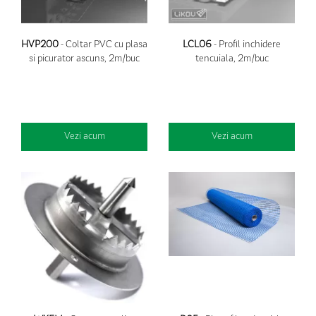
HVP200
- Coltar PVC cu plasa
LCL06
- Profil inchidere
si picurator ascuns, 2m/buc
tencuiala, 2m/buc
Vezi acum
Vezi acum