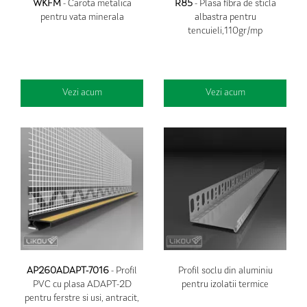
WKFM
- Carota metalica
R85
- Plasa fibra de sticla
pentru vata minerala
albastra pentru
tencuieli,110gr/mp
Vezi acum
Vezi acum
AP260ADAPT-7016
- Profil
Profil soclu din aluminiu
PVC cu plasa ADAPT-2D
pentru izolatii termice
pentru ferstre si usi, antracit,