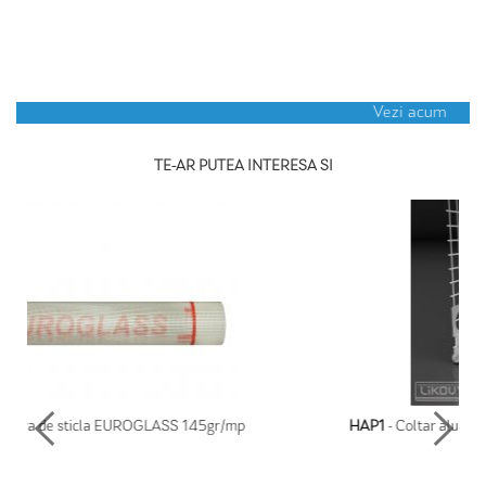
Vezi acum
TE-AR PUTEA INTERESA SI
HAP1
- Coltar aluminiu cu plasa fibra sticla 2,5m/buc