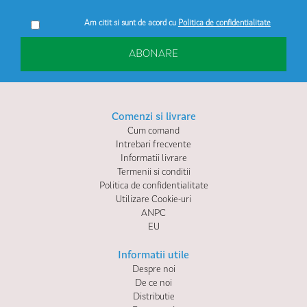
Am citit si sunt de acord cu
Politica de confidentialitate
ABONARE
Comenzi si livrare
Cum comand
Intrebari frecvente
Informatii livrare
Termenii si conditii
Politica de confidentialitate
Utilizare Cookie-uri
ANPC
EU
Informatii utile
Despre noi
De ce noi
Distributie