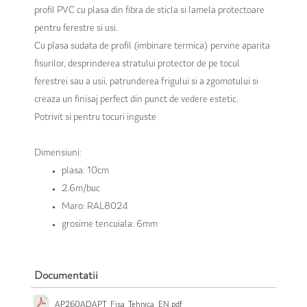
profil PVC cu plasa din fibra de sticla si lamela protectoare
pentru ferestre si usi.
Cu plasa sudata de profil (imbinare termica) pervine aparita
fisurilor, desprinderea stratului protector de pe tocul
ferestrei sau a usii, patrunderea frigului si a zgomotului si
creaza un finisaj perfect din punct de vedere estetic.
Potrivit si pentru tocuri inguste
Dimensiuni:
plasa: 10cm
2.6m/buc
Maro: RAL8024
grosime tencuiala: 6mm
Documentatii
AP260ADAPT_Fisa_Tehnica_EN.pdf