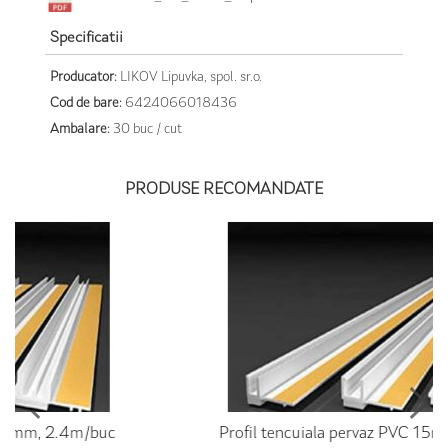
Specificatii
Producator:
LIKOV Lipuvka, spol. sr.o.
Cod de bare:
6424066018436
Ambalare:
30 buc / cut
PRODUSE RECOMANDATE
Profil tencuiala pervaz PVC 15mm, 2.4m/buc