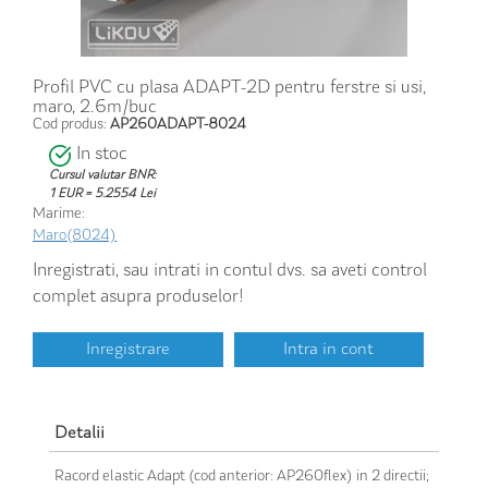
Profil PVC cu plasa ADAPT-2D pentru ferstre si usi,
maro, 2.6m/buc
Cod produs:
AP260ADAPT-8024
In stoc
Cursul valutar BNR:
1 EUR = 5.2554 Lei
Marime:
Maro(8024)
Inregistrati, sau intrati in contul dvs. sa aveti control
complet asupra produselor!
Inregistrare
Intra in cont
Detalii
Racord elastic Adapt (cod anterior: AP260flex) in 2 directii;