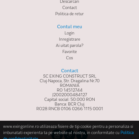
Descarcari
Contact
Politica de retur
Contul meu
Login
Inregistrare
Ai uitat parola?
Favorite
Cos
Contact
SC EXING CONSTRUCT SRL
Cluj-Napoca, Str. Dragalina Nr.70
ROMANIA
RO 14512744
J2002000484127
Capital social: 50.000 RON
Banca: BCR Cluj
RO28 RNCB 0106 0266 1115 0001
www.exingonline.ro utilizeaza fisiere de tip cookie pentru a personaliza si
imbunatati experienta ta pe website-ul nostru, in conformitate cu
Politica