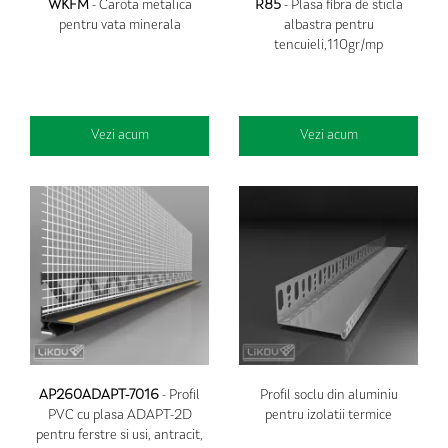
WKFM
- Carota metalica
R85
- Plasa fibra de sticla
pentru vata minerala
albastra pentru
tencuieli,110gr/mp
Vezi acum
Vezi acum
AP260ADAPT-7016
- Profil
Profil soclu din aluminiu
PVC cu plasa ADAPT-2D
pentru izolatii termice
pentru ferstre si usi, antracit,