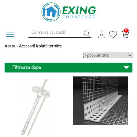
0
Acasa
>
Accesorii izolatii termice
Filtreaza dupa