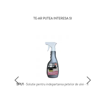
TE-AR PUTEA INTERESA SI
U1
- Solutie pentru indepartarea petelor de ulei - 1l
SPF1
- Solutie pentru