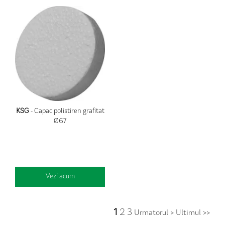
KSG
- Capac polistiren grafitat
Ø67
Vezi acum
1
2
3
Urmatorul >
Ultimul >>