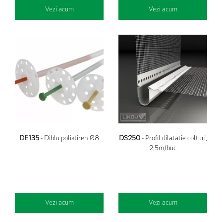
Vezi acum
Vezi acum
DE135
- Diblu polistiren Ø8
DS250
- Profil dilatatie colturi,
2,5m/buc
Vezi acum
Vezi acum