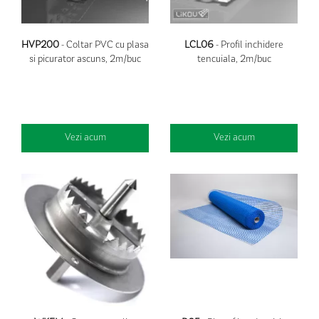
HVP200
- Coltar PVC cu plasa
LCL06
- Profil inchidere
si picurator ascuns, 2m/buc
tencuiala, 2m/buc
Vezi acum
Vezi acum