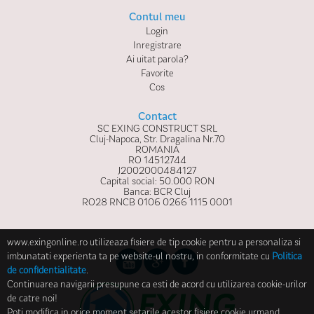
Contul meu
Login
Inregistrare
Ai uitat parola?
Favorite
Cos
Contact
SC EXING CONSTRUCT SRL
Cluj-Napoca, Str. Dragalina Nr.70
ROMANIA
RO 14512744
J2002000484127
Capital social: 50.000 RON
Banca: BCR Cluj
RO28 RNCB 0106 0266 1115 0001
www.exingonline.ro utilizeaza fisiere de tip cookie pentru a personaliza si
imbunatati experienta ta pe website-ul nostru, in conformitate cu
Politica
de confidentialitate
.
Continuarea navigarii presupune ca esti de acord cu utilizarea cookie-urilor
de catre noi!
Poti modifica in orice moment setarile acestor fisiere cookie urmand