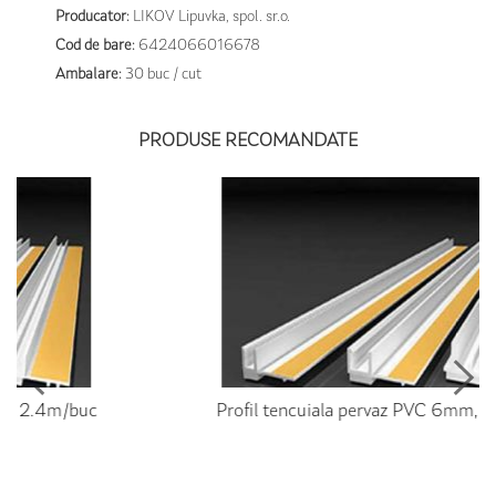
Producator:
LIKOV Lipuvka, spol. sr.o.
Cod de bare:
6424066016678
Ambalare:
30 buc / cut
PRODUSE RECOMANDATE
Profil tencuiala pervaz PVC 6mm, 2.4m/buc