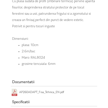
Cu plasa sudata de profil (imbinare termica) pervine aparita
fisurilor, desprinderea stratului protector de pe tocul
ferestrei sau a usii, patrunderea frigului si a zgomotului si
creaza un finisaj perfect din punct de vedere estetic.
Potrivit si pentru tocuri inguste
Dimensiuni:
plasa: 10cm
2.6m/buc
Maro: RAL8024
grosime tencuiala: 6mm
Documentatii
AP260ADAPT_Fisa_Tehnica_EN.pdf
Specificatii