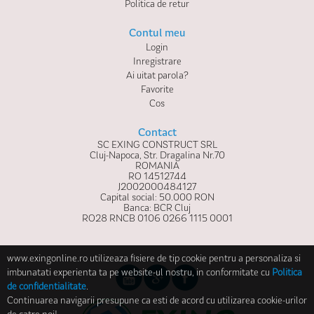
Politica de retur
Contul meu
Login
Inregistrare
Ai uitat parola?
Favorite
Cos
Contact
SC EXING CONSTRUCT SRL
Cluj-Napoca, Str. Dragalina Nr.70
ROMANIA
RO 14512744
J2002000484127
Capital social: 50.000 RON
Banca: BCR Cluj
RO28 RNCB 0106 0266 1115 0001
www.exingonline.ro utilizeaza fisiere de tip cookie pentru a personaliza si
imbunatati experienta ta pe website-ul nostru, in conformitate cu
Politica
de confidentialitate
.
Continuarea navigarii presupune ca esti de acord cu utilizarea cookie-urilor