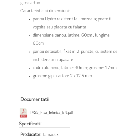
gips carton.
Caracteristici si dimensiuni:
panou Hydro rezistent la umezeala; poate fi
vopsita sau placata cu faianta
dimensiune panou: latime: 60cm ; lungime:
60cm
panou detasabil, fixat in 2 puncte, cu sistem de
inchidere prin apasare
cadru aluminiu; latime: 30mm; grosime: 1.7mm
grosime gips carton: 2 x 12.5 mm
Documentatii
TV25_Fisa_Tehnica_EN.pdf
Specificatii
Producator:
Tamadex