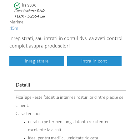
In stoc
Cursul valutar BNR:
1 EUR = 5.2554 Lei
Marime:
45m
Inregistrati, sau intrati in contul dvs. sa aveti control
complet asupra produselor!
Inregistrare
Intra in cont
Detalii
FibaTape - este folosit la intarirea rosturilor dintre placile de
ciment.
Caracteristici:
durabila pe termen lung, datorita rezistentei
excelente la alcali
ideal pentru medii cu umiditate ridicata