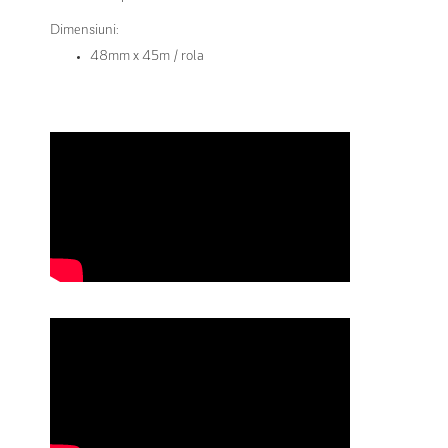
Dimensiuni:
48mm x 45m / rola