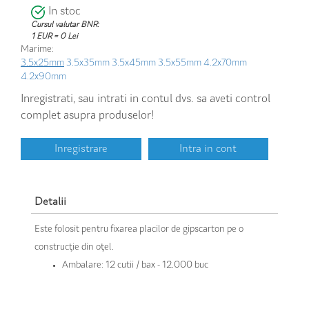
In stoc
Cursul valutar BNR:
1 EUR = 0 Lei
Marime:
3.5x25mm
3.5x35mm
3.5x45mm
3.5x55mm
4.2x70mm
4.2x90mm
Inregistrati, sau intrati in contul dvs. sa aveti control
complet asupra produselor!
Inregistrare
Intra in cont
Detalii
Este folosit pentru fixarea placilor de gipscarton pe o
construcţie din oţel.
Ambalare: 12 cutii / bax - 12.000 buc