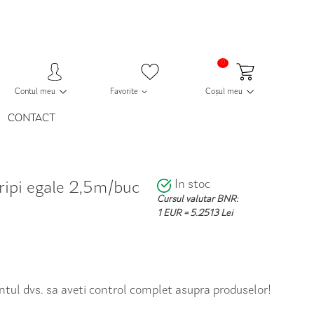
0
Contul meu
Favorite
Coșul meu
CONTACT
In stoc
aripi egale 2,5m/buc
Cursul valutar BNR:
1 EUR = 5.2513 Lei
contul dvs. sa aveti control complet asupra produselor!