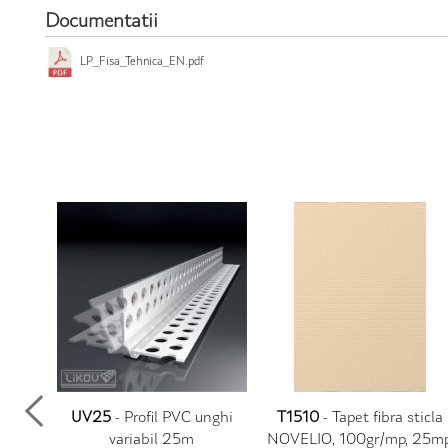
Documentatii
LP_Fisa_Tehnica_EN.pdf
miniu
UV25
- Profil PVC unghi
T1510
- Tapet fibra sticla
variabil 25m
NOVELIO, 100gr/mp, 25m