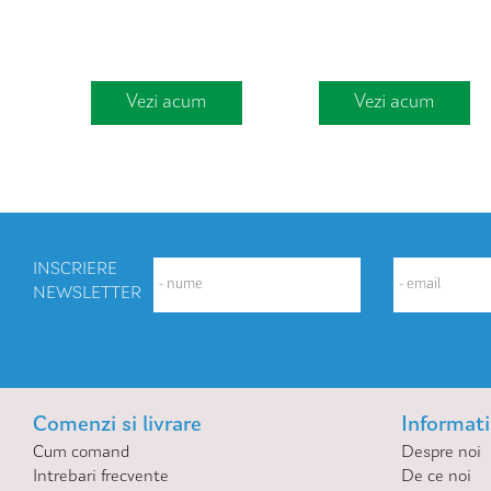
Vezi acum
Vezi acum
INSCRIERE
NEWSLETTER
Comenzi si livrare
Informatii
Cum comand
Despre noi
Intrebari frecvente
De ce noi