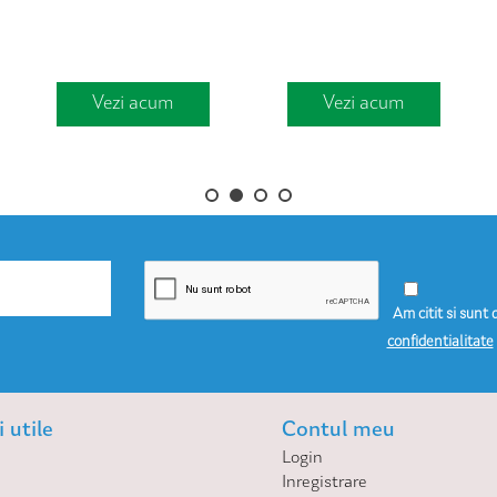
Vezi acum
Vezi acum
Am citit si sunt 
confidentialitate
 utile
Contul meu
Login
Inregistrare