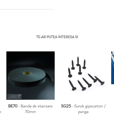
TE-AR PUTEA INTERESA SI
BE70
- Banda de etansare
SG25
- Surub gipscarton /
p
70mm
punga