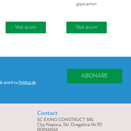
gipscarton
Vezi acum
Vezi acum
ABONARE
de acord cu
Politica de
Contact
SC EXING CONSTRUCT SRL
Cluj-Napoca, Str. Dragalina Nr.70
ROMANIA