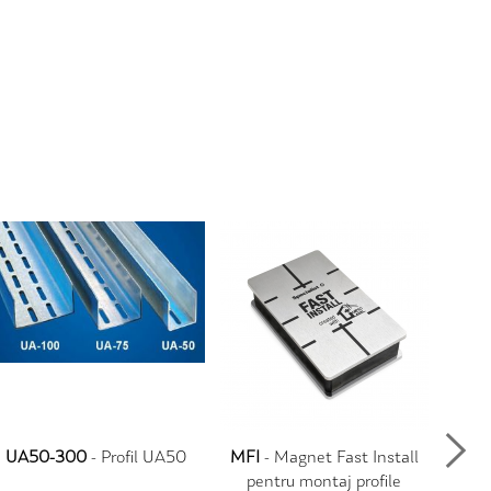
UA50-300
- Profil UA50
MFI
- Magnet Fast Install
DPGC
pentru montaj profile
si niv