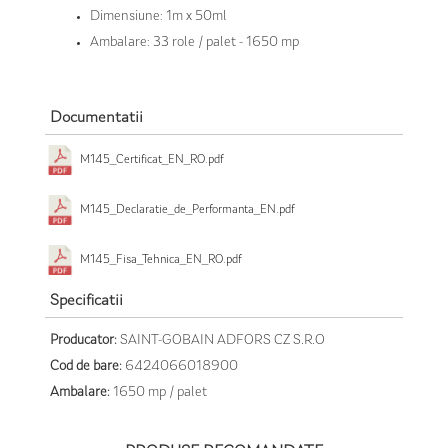
Dimensiune: 1m x 50ml
Ambalare: 33 role / palet - 1650 mp
Documentatii
M145_Certificat_EN_RO.pdf
M145_Declaratie_de_Performanta_EN.pdf
M145_Fisa_Tehnica_EN_RO.pdf
Specificatii
Producator:
SAINT-GOBAIN ADFORS CZ S.R.O
Cod de bare:
6424066018900
Ambalare:
1650 mp / palet