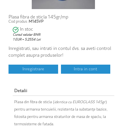
Plasa fibra de sticla 145gr/mp
Cod produs:
M145VP
In stoc
Cursul valutar BNR:
1 EUR = 5.2554 Lei
Inregistrati, sau intrati in contul dvs. sa aveti control
complet asupra produselor!
Inregistrare
Intra in cont
Detalii
Plasa din fibra de sticla (
identica cu EUROGLASS 145gr
)
pentru armarea tencuielii; rezistenta la substanţe bazice,
folosita pentru armarea straturilor de masa de spaclu, la
termosisteme de fatada.