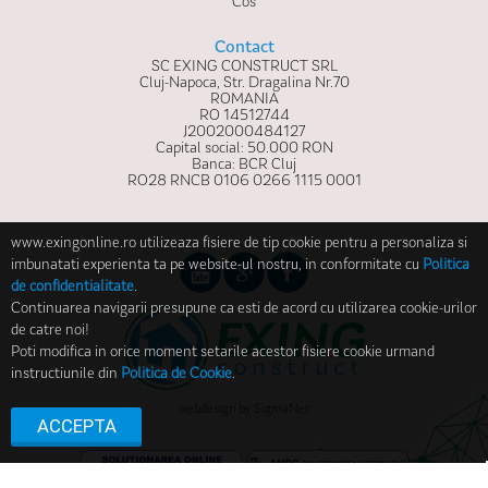
Cos
Contact
SC EXING CONSTRUCT SRL
Cluj-Napoca, Str. Dragalina Nr.70
ROMANIA
RO 14512744
J2002000484127
Capital social: 50.000 RON
Banca: BCR Cluj
RO28 RNCB 0106 0266 1115 0001
www.exingonline.ro utilizeaza fisiere de tip cookie pentru a personaliza si
imbunatati experienta ta pe website-ul nostru, in conformitate cu
Politica
de confidentialitate
.
Continuarea navigarii presupune ca esti de acord cu utilizarea cookie-urilor
de catre noi!
Poti modifica in orice moment setarile acestor fisiere cookie urmand
instructiunile din
Politica de Cookie
.
webdesign
by
SigmaNet
ACCEPTA