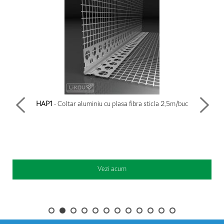
HAP1
- Coltar aluminiu cu plasa fibra sticla 2,5m/buc
Vezi acum