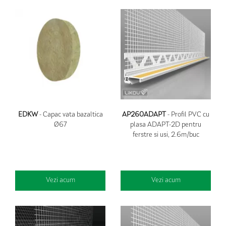
EDKW
- Capac vata bazaltica
AP260ADAPT
- Profil PVC cu
Ø67
plasa ADAPT-2D pentru
ferstre si usi, 2.6m/buc
Vezi acum
Vezi acum