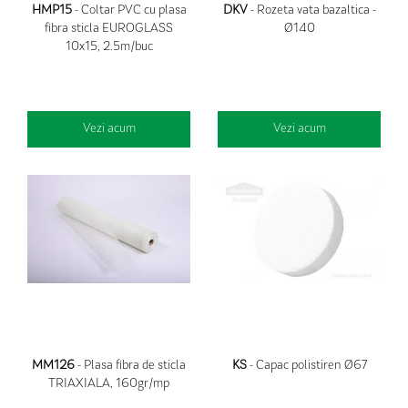
HMP15
- Coltar PVC cu plasa
DKV
- Rozeta vata bazaltica -
fibra sticla EUROGLASS
Ø140
10x15, 2.5m/buc
Vezi acum
Vezi acum
MM126
- Plasa fibra de sticla
KS
- Capac polistiren Ø67
TRIAXIALA, 160gr/mp