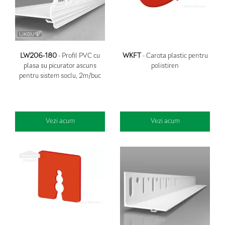
LW206-180
- Profil PVC cu
WKFT
- Carota plastic pentru
plasa su picurator ascuns
polistiren
pentru sistem soclu, 2m/buc
Vezi acum
Vezi acum