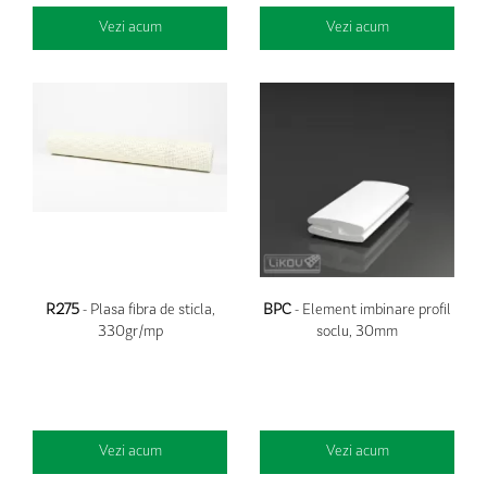
Vezi acum
Vezi acum
R275
- Plasa fibra de sticla,
BPC
- Element imbinare profil
330gr/mp
soclu, 30mm
Vezi acum
Vezi acum