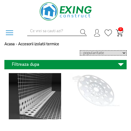
0
Acasa
>
Accesorii izolatii termice
Filtreaza dupa