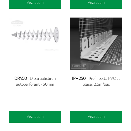
Vezi acum
Vezi acum
DPA50
- Diblu polistiren
IPH250
- Profil bolta PVC cu
autoperforant - 50mm
plasa, 2.5m/buc
Vezi acum
Vezi acum