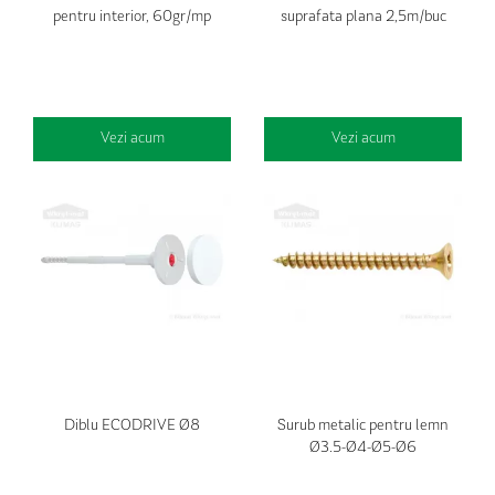
pentru interior, 60gr/mp
suprafata plana 2,5m/buc
Vezi acum
Vezi acum
Diblu ECODRIVE Ø8
Surub metalic pentru lemn
Ø3.5-Ø4-Ø5-Ø6