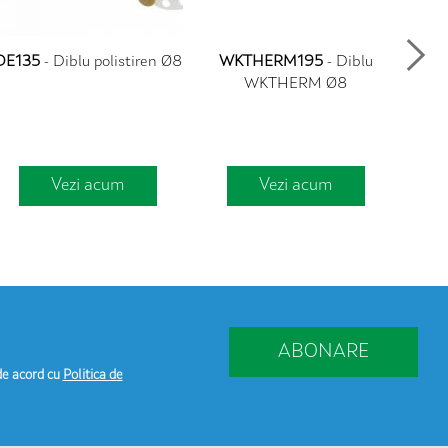
DE135
- Diblu polistiren Ø8
WKTHERM195
- Diblu
R16
WKTHERM Ø8
Vezi acum
Vezi acum
ABONARE
de acord cu
Politica de