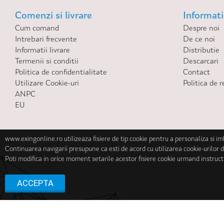
Comenzi si livrare
Informatii
Cum comand
Despre noi
Intrebari frecvente
De ce noi
Informatii livrare
Distributie
Termenii si conditii
Descarcari
Politica de confidentialitate
Contact
Utilizare Cookie-uri
Politica de r
ANPC
EU
www.exingonline.ro utilizeaza fisiere de tip cookie pentru a personaliza si i
Continuarea navigarii presupune ca esti de acord cu utilizarea cookie-urilor d
Poti modifica in orice moment setarile acestor fisiere cookie urmand instruct
ACCEPTA