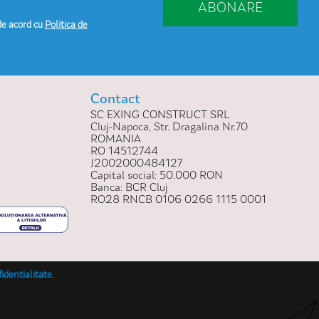
ABONARE
de acord cu
Politica de
Contact
SC EXING CONSTRUCT SRL
Cluj-Napoca, Str. Dragalina Nr.70
ROMANIA
RO 14512744
J2002000484127
Capital social: 50.000 RON
Banca: BCR Cluj
RO28 RNCB 0106 0266 1115 0001
fidentialitate
.