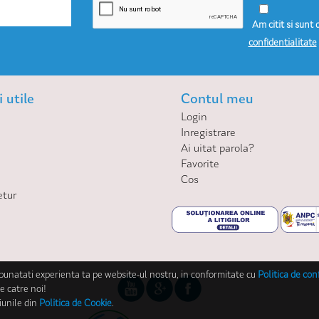
Am citit si sunt 
confidentialitate
 utile
Contul meu
Login
Inregistrare
Ai uitat parola?
Favorite
Cos
etur
mbunatati experienta ta pe website-ul nostru, in conformitate cu
Politica de con
e catre noi!
iunile din
Politica de Cookie
.