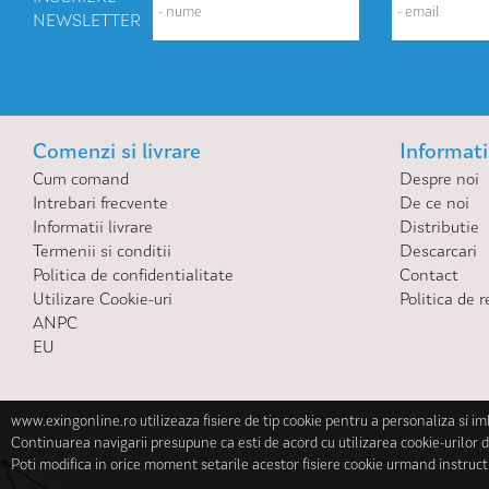
NEWSLETTER
Comenzi si livrare
Informatii
Cum comand
Despre noi
Intrebari frecvente
De ce noi
Informatii livrare
Distributie
Termenii si conditii
Descarcari
Politica de confidentialitate
Contact
Utilizare Cookie-uri
Politica de r
ANPC
EU
www.exingonline.ro utilizeaza fisiere de tip cookie pentru a personaliza si i
Continuarea navigarii presupune ca esti de acord cu utilizarea cookie-urilor d
Poti modifica in orice moment setarile acestor fisiere cookie urmand instruct