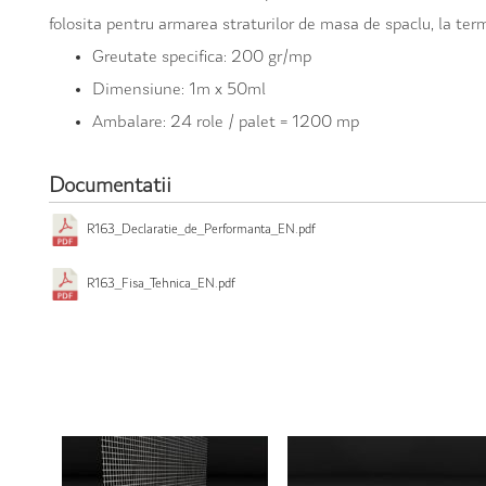
folosita pentru armarea straturilor de masa de spaclu, la te
Greutate specifica: 200 gr/mp
Dimensiune: 1m x 50ml
Ambalare: 24 role / palet = 1200 mp
Documentatii
R163_Declaratie_de_Performanta_EN.pdf
R163_Fisa_Tehnica_EN.pdf