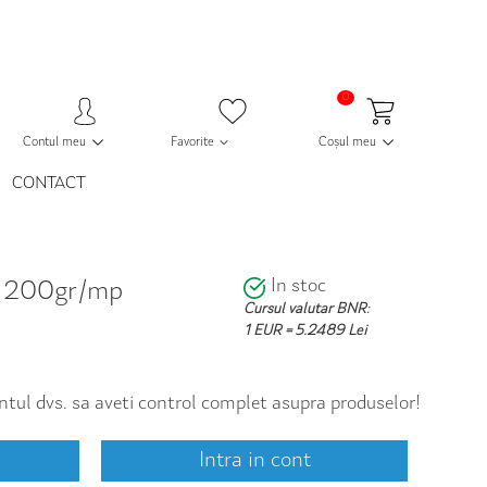
0
Contul meu
Favorite
Coșul meu
CONTACT
In stoc
a, 200gr/mp
Cursul valutar BNR:
1 EUR = 5.2489 Lei
contul dvs. sa aveti control complet asupra produselor!
Intra in cont