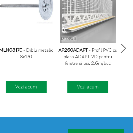
MLN08170
- Diblu metalic
AP260ADAPT
- Profil PVC cu
AP2
8x170
plasa ADAPT-2D pentru
PVC
ferstre si usi, 2.6m/buc
pentru
Vezi acum
Vezi acum