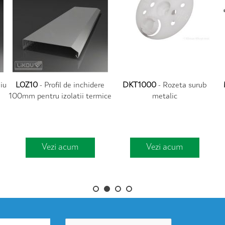
niu
LOZ10
- Profil de inchidere
DKT1000
- Rozeta surub
100mm pentru izolatii termice
metalic
Vezi acum
Vezi acum