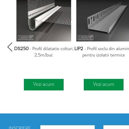
 plasa
DS250
- Profil dilatatie colturi,
LIP2
- Profil soclu din alumi
.4m/buc
2,5m/buc
pentru izolatii termice
Vezi acum
Vezi acum
INSCRIERE