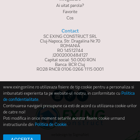
Ai uitat parola?
Favorite
Cos
Contact
SC EXING CONSTRUCT SRL
Cluj-Napoca, Str. Dragalina Nr.70
ROMANIA
RO 14512744
J2002000484127
Capital social: 50.000 RON
Banca: BCR Cluj
RO28 RNCB 0106 0266 1115 0001
www.exingonline.ro utilizeaza fisiere de tip cookie pentru a personaliza si
imbunatati experienta ta pe website-ul nostru, in conformitate cu
Politica
de confidentialitate
.
Continuarea navigarii presupune ca esti de acord cu utilizarea cookie-urilor
de catre noi!
Poti modifica in orice moment setarile acestor fisiere cookie urmand
instructiunile din
Politica de Cookie
.
webdesign
by
SigmaNet
ACCEPTA