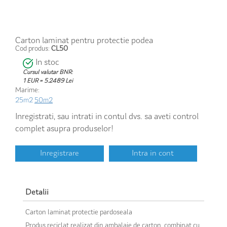
Carton laminat pentru protectie podea
Cod produs:
CL50
In stoc
Cursul valutar BNR:
1 EUR = 5.2489 Lei
Marime:
25m2
50m2
Inregistrati, sau intrati in contul dvs. sa aveti control
complet asupra produselor!
Inregistrare
Intra in cont
Detalii
Carton laminat protectie pardoseala
Produs reciclat realizat din ambalaje de carton, combinat cu