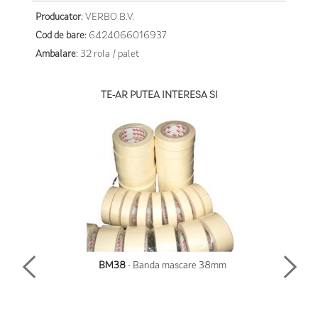
Producator:
VERBO B.V.
Cod de bare:
6424066016937
Ambalare:
32 rola / palet
TE-AR PUTEA INTERESA SI
BM38
- Banda mascare 38mm