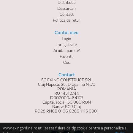
Distributie
Descarcari
Contact
Politica de retur
Contul meu
Login
Inregistrare
Ai uitat parola?
Favorite
Cos
Contact
SC EXING CONSTRUCT SRL
Cluj-Napoca, Str. Dragalina Nr.70
ROMANIA
RO 14512744
J2002000484127
Capital social: 50.000 RON
Banca: BCR Cluj
RO28 RNCB 0106 0266 1115 0001
www.exingonline.ro utilizeaza fisiere de tip cookie pentru a personaliza si