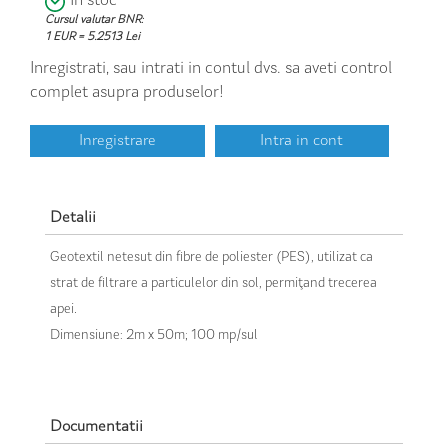
In stoc
Cursul valutar BNR:
1 EUR = 5.2513 Lei
Inregistrati, sau intrati in contul dvs. sa aveti control
complet asupra produselor!
Inregistrare
Intra in cont
Detalii
Geotextil netesut din fibre de poliester (PES), utilizat ca
strat de filtrare a particulelor din sol, permiţand trecerea
apei.
Dimensiune: 2m x 50m; 100 mp/sul
Documentatii