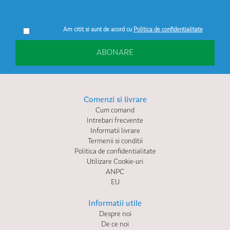
Am citit si sunt de acord cu
Politica de confidentialitate
ABONARE
Comenzi si livrare
Cum comand
Intrebari frecvente
Informatii livrare
Termenii si conditii
Politica de confidentialitate
Utilizare Cookie-uri
ANPC
EU
Informatii utile
Despre noi
De ce noi