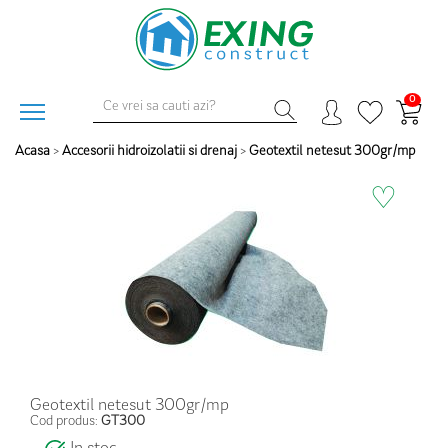
0
Acasa
>
Accesorii hidroizolatii si drenaj
>
Geotextil netesut 300gr/mp
♡
Geotextil netesut 300gr/mp
Cod produs:
GT300