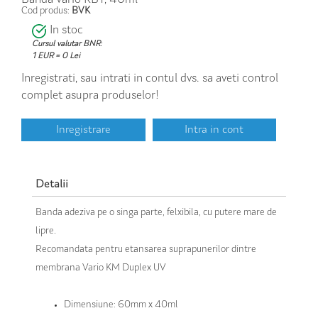
Cod produs:
BVK
In stoc
Cursul valutar BNR:
1 EUR = 0 Lei
Inregistrati, sau intrati in contul dvs. sa aveti control
complet asupra produselor!
Inregistrare
Intra in cont
Detalii
Banda adeziva pe o singa parte, felxibila, cu putere mare de
lipre.
Recomandata pentru etansarea suprapunerilor dintre
membrana Vario KM Duplex UV
Dimensiune: 60mm x 40ml