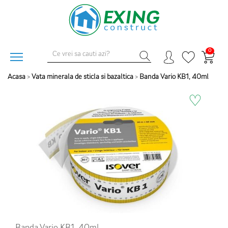
0
Acasa
>
Vata minerala de sticla si bazaltica
>
Banda Vario KB1, 40ml
♡
Banda Vario KB1, 40ml