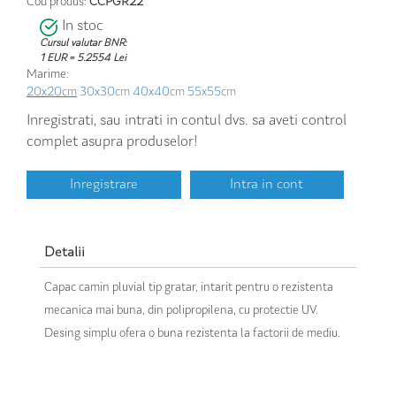
Cod produs:
CCPGR22
In stoc
Cursul valutar BNR:
1 EUR = 5.2554 Lei
Marime:
20x20cm
30x30cm
40x40cm
55x55cm
Inregistrati, sau intrati in contul dvs. sa aveti control
complet asupra produselor!
Inregistrare
Intra in cont
Detalii
Capac camin pluvial tip gratar, intarit pentru o rezistenta
mecanica mai buna, din polipropilena, cu protectie UV.
Desing simplu ofera o buna rezistenta la factorii de mediu.