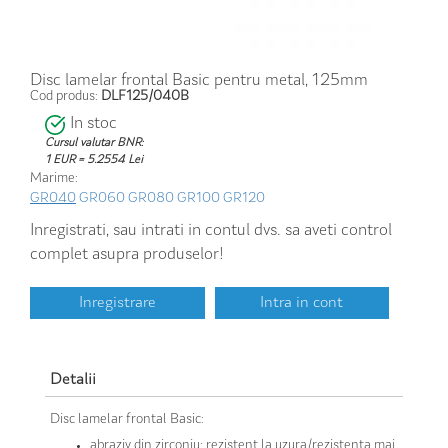
Disc lamelar frontal Basic pentru metal, 125mm
Cod produs:
DLF125/040B
In stoc
Cursul valutar BNR:
1 EUR = 5.2554 Lei
Marime:
GR040
GR060
GR080
GR100
GR120
Inregistrati, sau intrati in contul dvs. sa aveti control
complet asupra produselor!
Inregistrare
Intra in cont
Detalii
Disc lamelar frontal Basic:
abraziv din zirconiu: rezistent la uzura/rezistenta mai