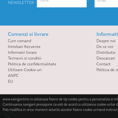
NEWSLETTER
Comenzi si livrare
Informatii
Cum comand
Despre noi
Intrebari frecvente
De ce noi
Informatii livrare
Distributie
Termenii si conditii
Descarcari
Politica de confidentialitate
Contact
Utilizare Cookie-uri
Politica de r
ANPC
EU
www.exingonline.ro utilizeaza fisiere de tip cookie pentru a personaliza si i
Continuarea navigarii presupune ca esti de acord cu utilizarea cookie-urilor d
Poti modifica in orice moment setarile acestor fisiere cookie urmand instruct