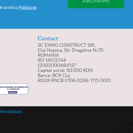
ABONARE
de acord cu
Politica de
Contact
SC EXING CONSTRUCT SRL
Cluj-Napoca, Str. Dragalina Nr.70
ROMANIA
RO 14512744
J2002000484127
Capital social: 50.000 RON
Banca: BCR Cluj
RO28 RNCB 0106 0266 1115 0001
fidentialitate
.