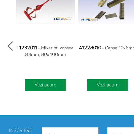
u par
T1232011
- Mixer pt. vopsea,
A1228010
- Capse 10x6m
- 25mm
Ø8mm, 80x400mm
Vezi acum
Vezi acum
INSCRIERE