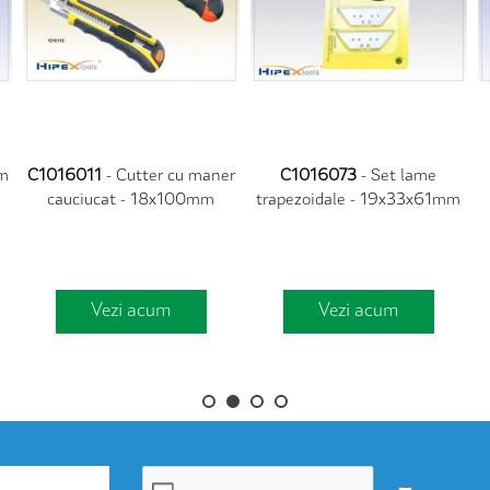
m
C1016011
- Cutter cu maner
C1016073
- Set lame
cauciucat - 18x100mm
trapezoidale - 19x33x61mm
Vezi acum
Vezi acum