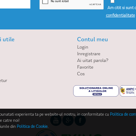
Am citit si sunt 
confidentialitate
 utile
Contul meu
Login
Inregistrare
Ai uitat parola?
Favorite
Cos
etur
mbunatati experienta ta pe website-ul nostru, in conformitate cu
Politica de con
e catre noi!
iunile din
Politica de Cookie
.