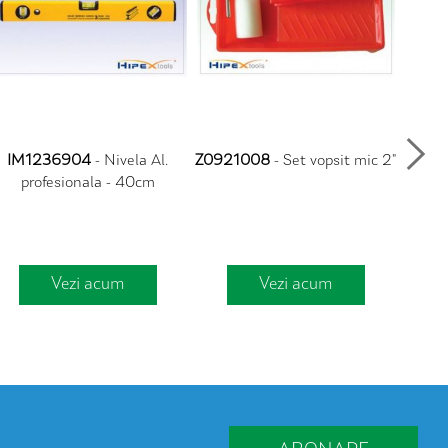
IM1236904
- Nivela Al.
Z0921008
- Set vopsit mic 2"
T1
profesionala - 40cm
Vezi acum
Vezi acum