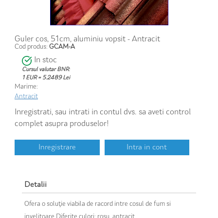
Guler cos, 51cm, aluminiu vopsit - Antracit
Cod produs:
GCAM-A
In stoc
Cursul valutar BNR:
1 EUR = 5.2489 Lei
Marime:
Antracit
Inregistrati, sau intrati in contul dvs. sa aveti control
complet asupra produselor!
Inregistrare
Intra in cont
Detalii
Ofera o soluţie viabila de racord intre cosul de fum si
invelitoare Diferite culori: rosu, antracit.