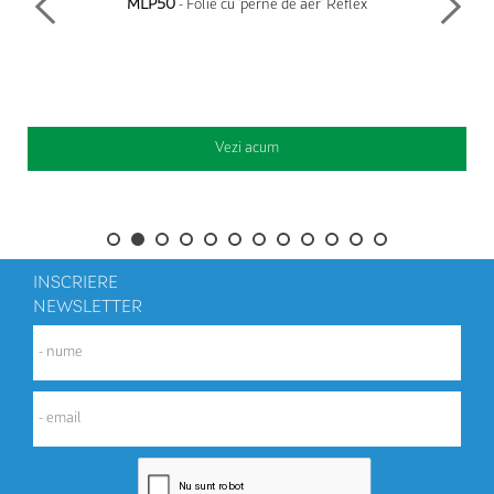
MLP50
- Folie cu 'perne de aer' Reflex
Vezi acum
INSCRIERE
NEWSLETTER