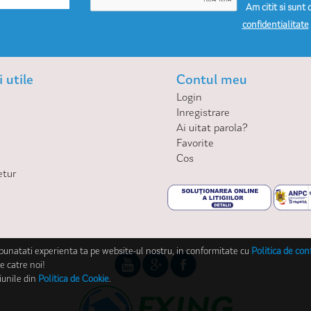
Am citit si sunt 
confidentialitate
 utile
Contul meu
Login
Inregistrare
Ai uitat parola?
Favorite
Cos
etur
mbunatati experienta ta pe website-ul nostru, in conformitate cu
Politica de con
e catre noi!
iunile din
Politica de Cookie
.