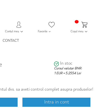
0
Contul meu
Favorite
Coșul meu
CONTACT
In stoc
e
Cursul valutar BNR:
1 EUR = 5.2554 Lei
contul dvs. sa aveti control complet asupra produselor!
Intra in cont