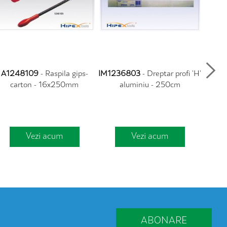
A1248109
- Raspila gips-
IM1236803
- Dreptar profi 'H'
F1231
carton - 16x250mm
aluminiu - 250cm
Vezi acum
Vezi acum
ABONARE