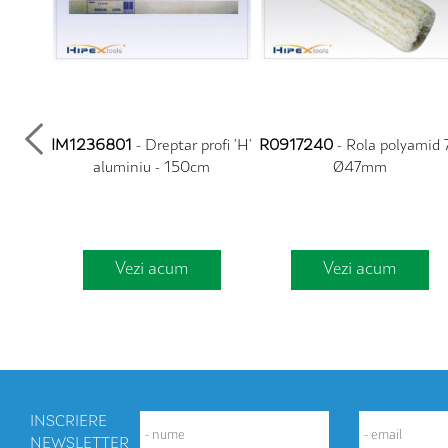
lumb,
IM1236801
- Dreptar profi 'H'
R0917240
- Rola polyamid 7'
aluminiu - 150cm
Ø47mm
Vezi acum
Vezi acum
INSCRIERE
NEWSLETTER