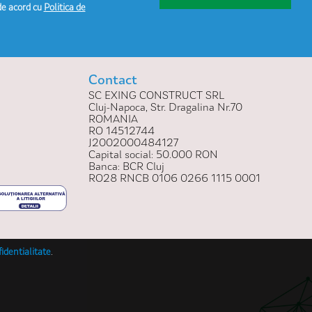
de acord cu
Politica de
Contact
SC EXING CONSTRUCT SRL
Cluj-Napoca, Str. Dragalina Nr.70
ROMANIA
RO 14512744
J2002000484127
Capital social: 50.000 RON
Banca: BCR Cluj
RO28 RNCB 0106 0266 1115 0001
fidentialitate
.