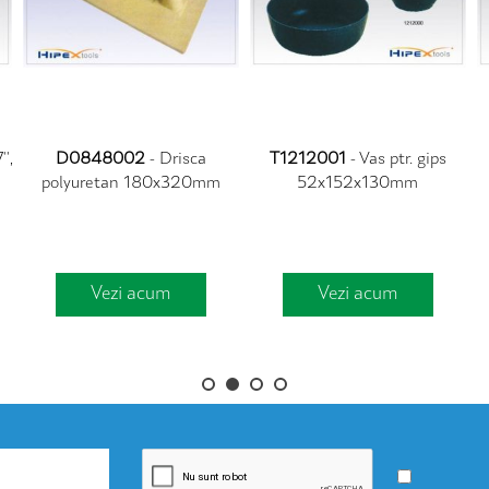
',
D0848002
- Drisca
T1212001
- Vas ptr. gips
polyuretan 180x320mm
52x152x130mm
Vezi acum
Vezi acum