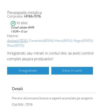
Parazapada metalica
Cod produs:
HFBA-7016
In stoc
Cursul valutar BNR:
1 EUR = 0 Lei
Marime:
Antracit(7016)
Caramiziu(8004)
Maro(8014)
Negru(9005)
Rosu(8012)
Inregistrati, sau intrati in contul dvs. sa aveti control
complet asupra produselor!
Inregistrare
Intra in cont
Detalii
Previne alunecarea brusca a zapezii acumulate pe acoperis.
Cod RAL: 7016