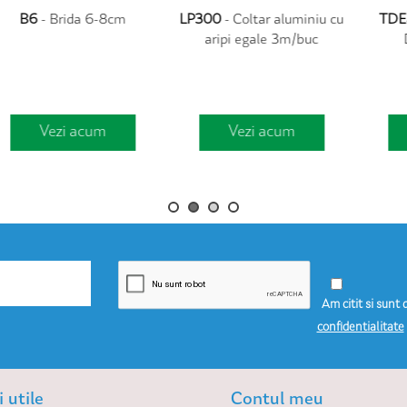
IO
BE30
- Banda de etansare
BE90
- Banda de etansare
30mm
90mm
Vezi acum
Vezi acum
Am citit si sunt 
confidentialitate
 utile
Contul meu