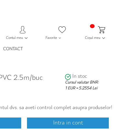
0
Contul meu
Favorite
Coșul meu
CONTACT
In stoc
or PVC 2.5m/buc
Cursul valutar BNR:
1 EUR = 5.2554 Lei
contul dvs. sa aveti control complet asupra produselor!
Intra in cont