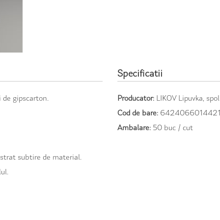
Specificatii
i de gipscarton.
Producator:
LIKOV Lipuvka, spol. 
Cod de bare:
642406601442
Ambalare:
50 buc / cut
strat subtire de material.
ul.