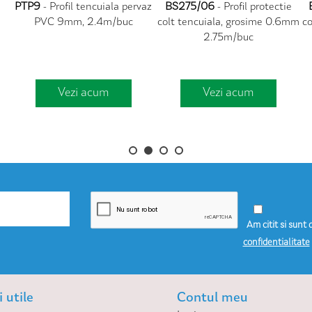
PTP9
- Profil tencuiala pervaz
BS275/06
- Profil protectie
PVC 9mm, 2.4m/buc
colt tencuiala, grosime 0.6mm
co
2.75m/buc
Vezi acum
Vezi acum
Am citit si sunt 
confidentialitate
 utile
Contul meu