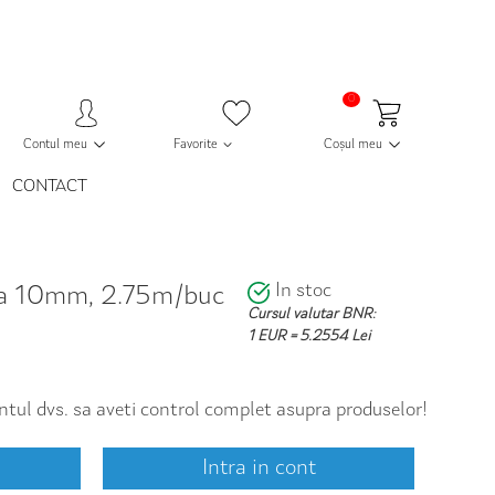
0
Contul meu
Favorite
Coșul meu
CONTACT
In stoc
ida 10mm, 2.75m/buc
Cursul valutar BNR:
1 EUR = 5.2554 Lei
contul dvs. sa aveti control complet asupra produselor!
Intra in cont