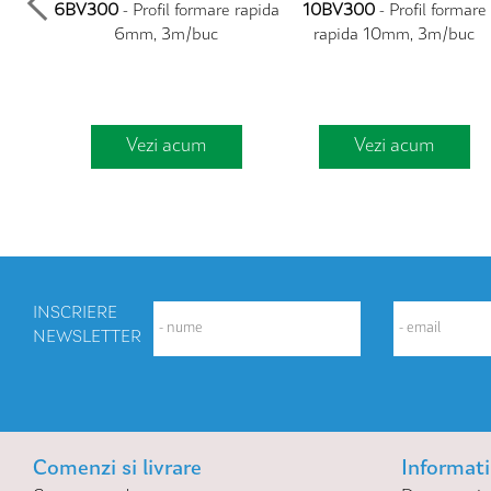
e rapida
6BV300
- Profil formare rapida
10BV300
- Profil formare
c
6mm, 3m/buc
rapida 10mm, 3m/buc
Vezi acum
Vezi acum
INSCRIERE
NEWSLETTER
Comenzi si livrare
Informatii