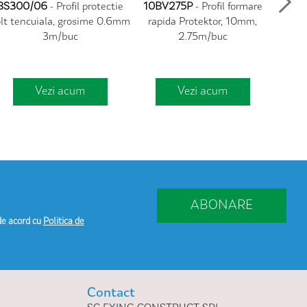
BS300/06
- Profil protectie
10BV275P
- Profil formare
6B
lt tencuiala, grosime 0.6mm
rapida Protektor, 10mm,
ra
3m/buc
2.75m/buc
Vezi acum
Vezi acum
ABONARE
de acord cu
Politica de
Contact