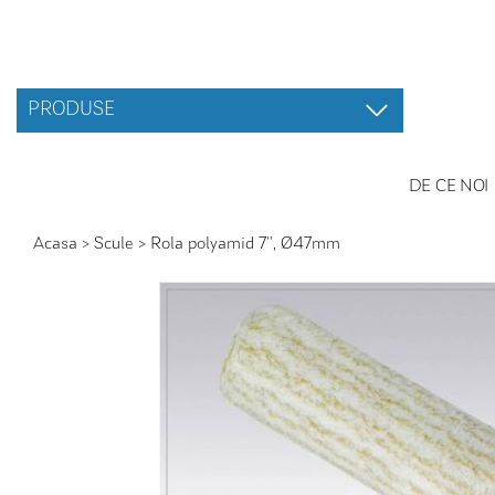
PRODUSE
DE CE NOI
Acasa
>
Scule
>
Rola polyamid 7'', Ø47mm