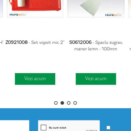
H'
Z0921008
- Set vopsit mic 2"
S0612006
- Spaclu zugrav,
maner lemn - 100mm
Vezi acum
Vezi acum