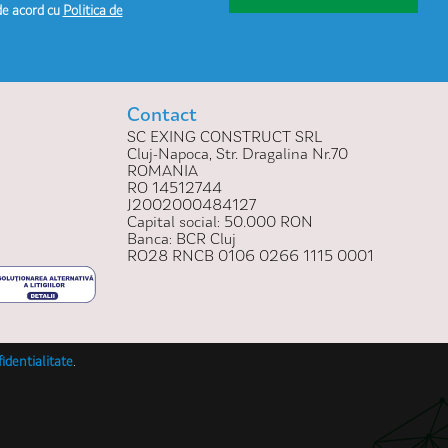
de acord cu
Politica de
Contact
SC EXING CONSTRUCT SRL
Cluj-Napoca, Str. Dragalina Nr.70
ROMANIA
RO 14512744
J2002000484127
Capital social: 50.000 RON
Banca: BCR Cluj
RO28 RNCB 0106 0266 1115 0001
fidentialitate
.