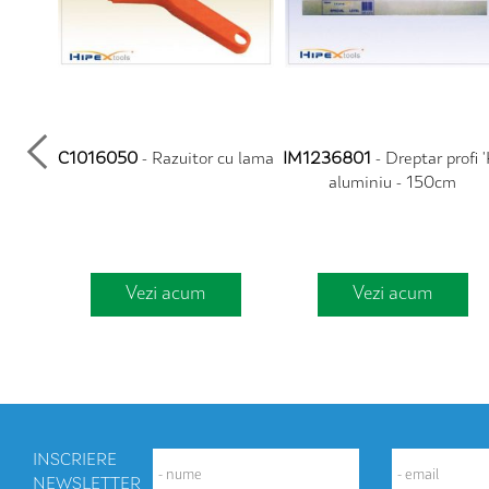
200gr
C1016050
- Razuitor cu lama
IM1236801
- Dreptar profi '
aluminiu - 150cm
Vezi acum
Vezi acum
INSCRIERE
NEWSLETTER