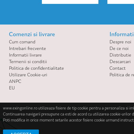
Comenzi si livrare
Informatii
Cum comand
Despre noi
Intrebari frecvente
De ce noi
Informatii livrare
Distributie
Termenii si conditii
Descarcari
Politica de confidentialitate
Contact
Utilizare Cookie-uri
Politica de r
ANPC
EU
www.exingonline.ro utilizeaza fisiere de tip cookie pentru a personaliza si i
Continuarea navigarii presupune ca esti de acord cu utilizarea cookie-urilor d
Poti modifica in orice moment setarile acestor fisiere cookie urmand instruct