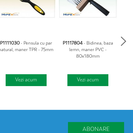
P1111030
- Pensula cu par
P1117804
- Bidinea, baza
IM12
natural, maner TPR - 75mm
lemn, maner PVC -
80x180mm
Vezi acum
Vezi acum
ABONARE