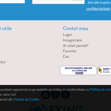
Am citit si sunt 
confidentialitate
 utile
Contul meu
Login
Inregistrare
Ai uitat parola?
Favorite
Cos
etur
mbunatati experienta ta pe website-ul nostru, in conformitate cu
Politica de con
e catre noi!
iunile din
Politica de Cookie
.