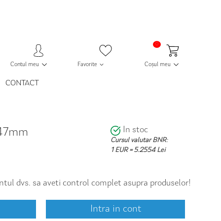
0
Contul meu
Favorite
Coșul meu
CONTACT
In stoc
 Ø47mm
Cursul valutar BNR:
1 EUR = 5.2554 Lei
contul dvs. sa aveti control complet asupra produselor!
Intra in cont