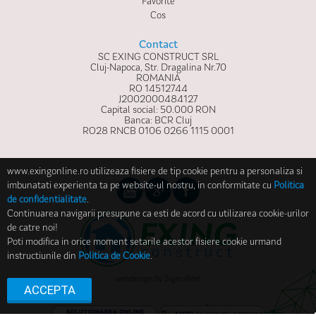
Favorite
Cos
Contact
SC EXING CONSTRUCT SRL
Cluj-Napoca, Str. Dragalina Nr.70
ROMANIA
RO 14512744
J2002000484127
Capital social: 50.000 RON
Banca: BCR Cluj
RO28 RNCB 0106 0266 1115 0001
www.exingonline.ro utilizeaza fisiere de tip cookie pentru a personaliza si
imbunatati experienta ta pe website-ul nostru, in conformitate cu
Politica
de confidentialitate
.
Continuarea navigarii presupune ca esti de acord cu utilizarea cookie-urilor
de catre noi!
Poti modifica in orice moment setarile acestor fisiere cookie urmand
instructiunile din
Politica de Cookie
.
webdesign
by
SigmaNet
ACCEPTA