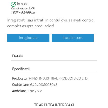
In stoc
Cursul valutar BNR:
1 EUR = 5.2489 Lei
Inregistrati, sau intrati in contul dvs. sa aveti control
complet asupra produselor!
Inregistrare
Intra in cont
Detalii
Specificatii
Producator:
HIPEX INDUSTRIAL PRODUCTS CO LTD
Cod de bare:
6424066003043
Ambalare:
1 buc / buc
TE-AR PUTEA INTERESA SI