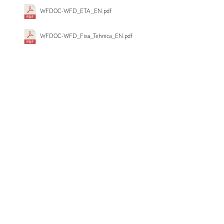
WFDOC-WFD_ETA_EN.pdf
WFDOC-WFD_Fisa_Tehnica_EN.pdf