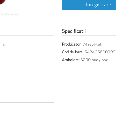
Inregistrare
Specificatii
mn.
Producator:
Wkret-Met
Cod de bare:
642406600999
Ambalare:
3000 buc / bax