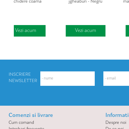
jgheaburi - Negru
margine Pb. 48x70cm -
Antratit
Vezi acum
Vezi acum
INSCRIERE
NEWSLETTER
Comenzi si livrare
Informatii
Cum comand
Despre noi