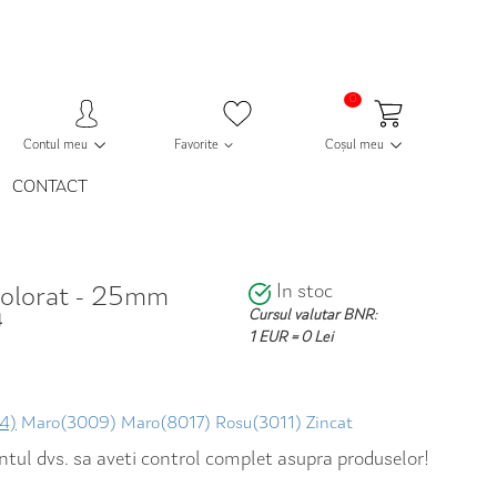
0
Contul meu
Favorite
Coșul meu
CONTACT
In stoc
colorat - 25mm
Cursul valutar BNR:
4
1 EUR = 0 Lei
4)
Maro(3009)
Maro(8017)
Rosu(3011)
Zincat
contul dvs. sa aveti control complet asupra produselor!