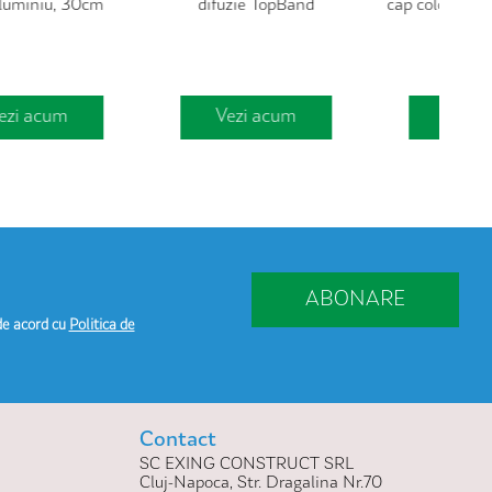
difuzie TopBand
cap colorat , suport metal -
EURO
19mm
Vezi acum
Vezi acum
ABONARE
de acord cu
Politica de
Contact
SC EXING CONSTRUCT SRL
Cluj-Napoca, Str. Dragalina Nr.70