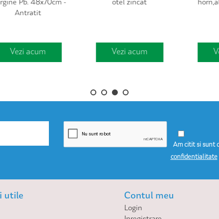
otel zincat
horn,aluminiu, 30cm
Vezi acum
Vezi acum
Am citit si sunt 
confidentialitate
 utile
Contul meu
Login