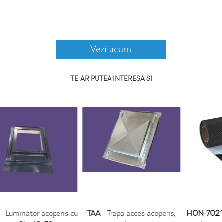
Vezi acum
TE-AR PUTEA INTERESA SI
cu
TAA
- Trapa acces acoperis,
HON-7021
- Banda etansare