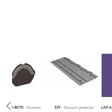
ent
EPJ
- Element protectie
LAP-A
- Luminator acoperis 