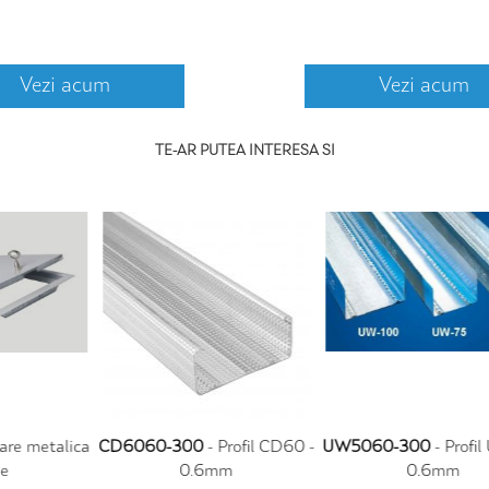
Vezi acum
Vezi acum
TE-AR PUTEA INTERESA SI
 -
UW5060-300
- Profil UW50 -
FT90MU
- Banda adeziva -
0.6mm
MOLD-X
d