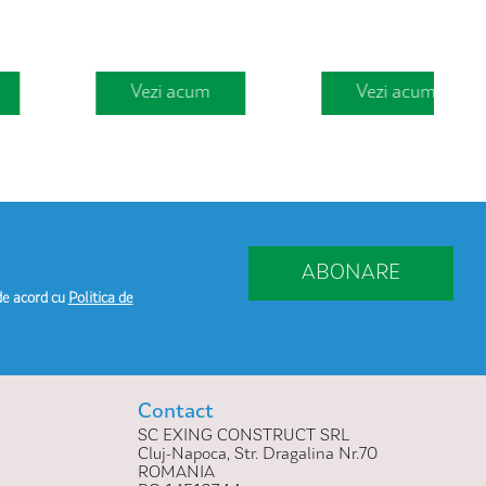
500mm
Vezi acum
Vezi acum
ABONARE
de acord cu
Politica de
Contact
SC EXING CONSTRUCT SRL
Cluj-Napoca, Str. Dragalina Nr.70
ROMANIA