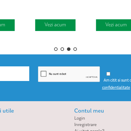
Vezi acum
Vezi acum
Am citit si sunt 
confidentialitate
 utile
Contul meu
Login
Inregistrare