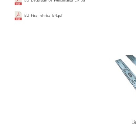
BU_Declaratie_de_Performanta_EN.pdf
BU_Fisa_Tehnica_EN.pdf
Br