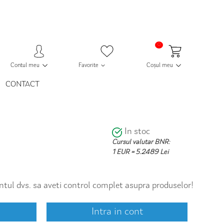
0
Contul meu
Favorite
Coșul meu
CONTACT
In stoc
Cursul valutar BNR:
1 EUR = 5.2489 Lei
contul dvs. sa aveti control complet asupra produselor!
Intra in cont