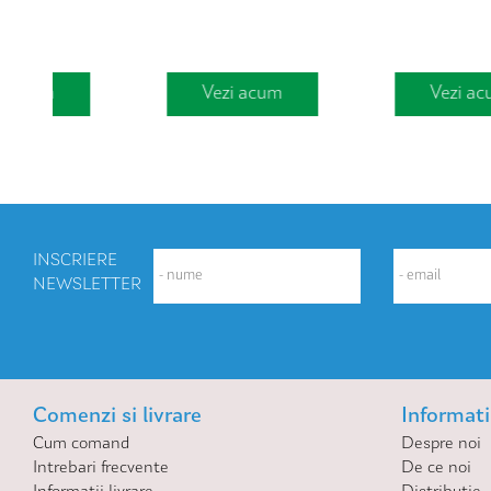
Vezi acum
Vezi acum
INSCRIERE
NEWSLETTER
Comenzi si livrare
Informatii
Cum comand
Despre noi
Intrebari frecvente
De ce noi