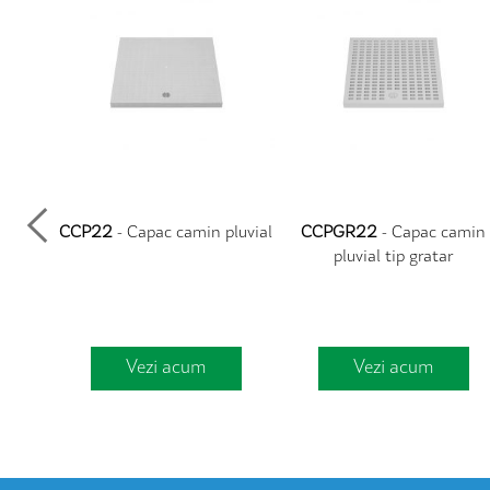
tesut
CCP22
- Capac camin pluvial
CCPGR22
- Capac camin
N
pluvial tip gratar
Vezi acum
Vezi acum