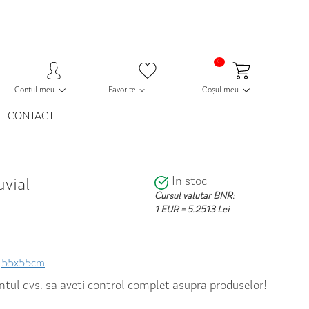
0
Contul meu
Favorite
Coșul meu
CONTACT
In stoc
uvial
Cursul valutar BNR:
1 EUR = 5.2513 Lei
55x55cm
contul dvs. sa aveti control complet asupra produselor!