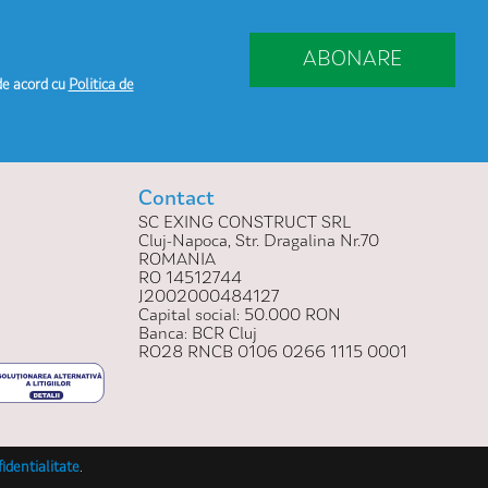
ABONARE
de acord cu
Politica de
Contact
SC EXING CONSTRUCT SRL
Cluj-Napoca, Str. Dragalina Nr.70
ROMANIA
RO 14512744
J2002000484127
Capital social: 50.000 RON
Banca: BCR Cluj
RO28 RNCB 0106 0266 1115 0001
fidentialitate
.