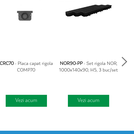
CRC70
- Placa capat rigola
NOR90-PP
- Set rigola NOR,
NOR1
COMP70
1000x140x90, H5, 3 buc/set
10
Vezi acum
Vezi acum