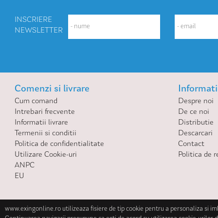
INSCRIERE
NEWSLETTER
Comenzi si livrare
Informatii
Cum comand
Despre noi
Intrebari frecvente
De ce noi
Informatii livrare
Distributie
Termenii si conditii
Descarcari
Politica de confidentialitate
Contact
Utilizare Cookie-uri
Politica de r
ANPC
EU
www.exingonline.ro utilizeaza fisiere de tip cookie pentru a personaliza si i