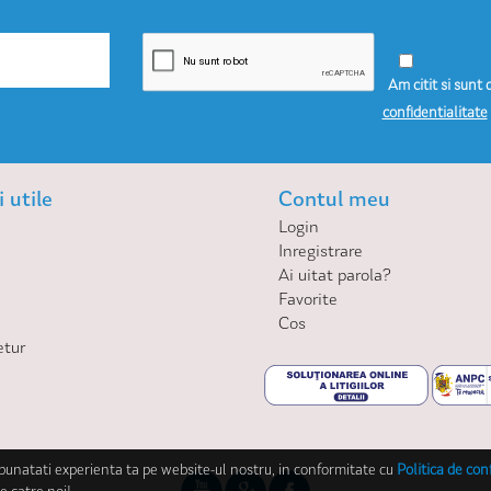
Am citit si sunt 
confidentialitate
 utile
Contul meu
Login
Inregistrare
Ai uitat parola?
Favorite
Cos
etur
mbunatati experienta ta pe website-ul nostru, in conformitate cu
Politica de con