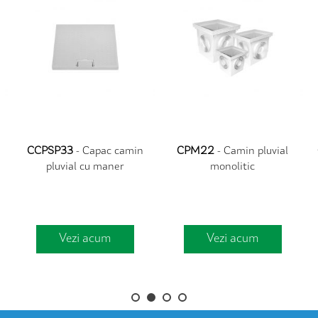
CCPSP33
- Capac camin
CPM22
- Camin pluvial
pluvial cu maner
monolitic
Vezi acum
Vezi acum