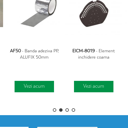
AF50
- Banda adeziva PP,
EICM-8019
- Element
ALUFIX 50mm
inchidere coama
Vezi acum
Vezi acum