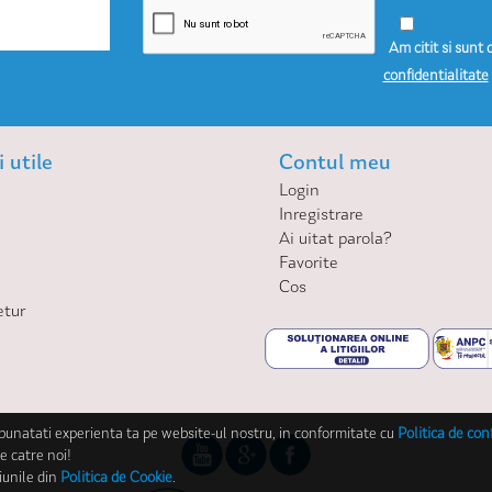
Am citit si sunt 
confidentialitate
 utile
Contul meu
Login
Inregistrare
Ai uitat parola?
Favorite
Cos
etur
mbunatati experienta ta pe website-ul nostru, in conformitate cu
Politica de con
e catre noi!
iunile din
Politica de Cookie
.