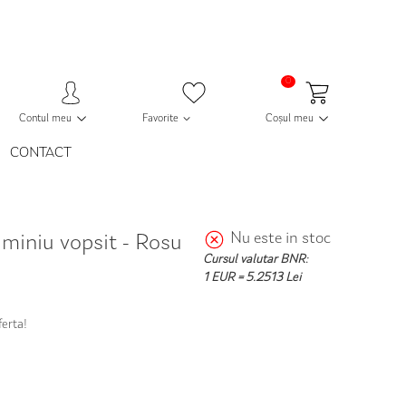
0
Contul meu
Favorite
Coșul meu
CONTACT
Nu este in stoc
uminiu vopsit - Rosu
Cursul valutar BNR:
1 EUR = 5.2513 Lei
ferta!