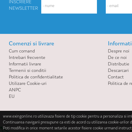
INSCRIERE
NEWSLETTER
Comenzi si livrare
Informatii
Cum comand
Despre noi
Intrebari frecvente
De ce noi
Informatii livrare
Distributie
Termenii si conditii
Descarcari
Politica de confidentialitate
Contact
Utilizare Cookie-uri
Politica de r
ANPC
EU
www.exingonline.ro utilizeaza fisiere de tip cookie pentru a personaliza si i
Continuarea navigarii presupune ca esti de acord cu utilizarea cookie-urilor d
Poti modifica in orice moment setarile acestor fisiere cookie urmand instruct