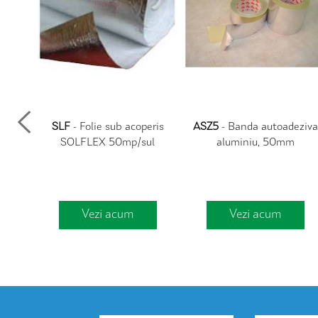
L cu
SLF
- Folie sub acoperis
ASZ5
- Banda autoadeziva
a
SOLFLEX 50mp/sul
aluminiu, 50mm
Vezi acum
Vezi acum