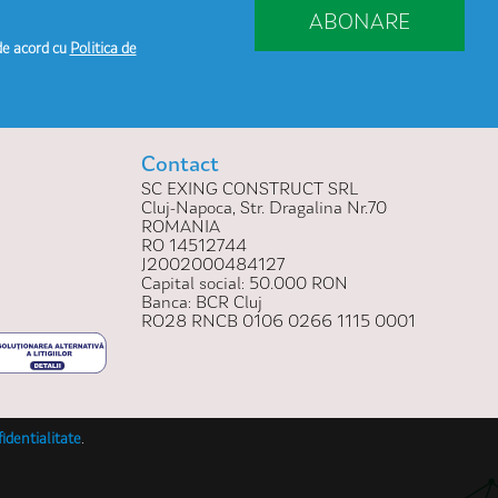
ABONARE
de acord cu
Politica de
Contact
SC EXING CONSTRUCT SRL
Cluj-Napoca, Str. Dragalina Nr.70
ROMANIA
RO 14512744
J2002000484127
Capital social: 50.000 RON
Banca: BCR Cluj
RO28 RNCB 0106 0266 1115 0001
fidentialitate
.