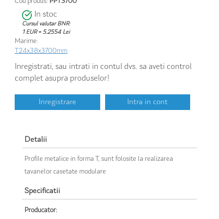
Cod produs:
PPT3700
In stoc
Cursul valutar BNR:
1 EUR = 5.2554 Lei
Marime:
T24x38x3700mm
Inregistrati, sau intrati in contul dvs. sa aveti control
complet asupra produselor!
Inregistrare
Intra in cont
Detalii
Profile metalice in forma T, sunt folosite la realizarea
tavanelor casetate modulare
Specificatii
Producator: