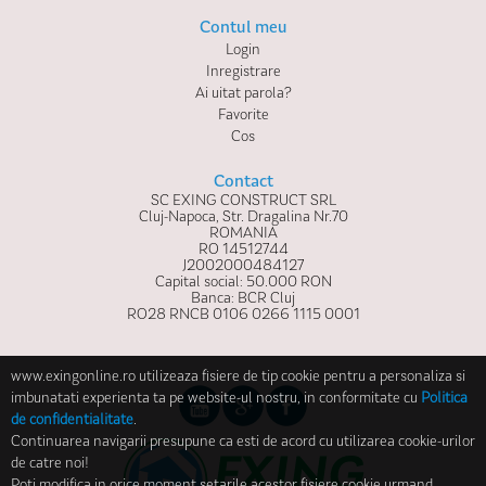
Contul meu
Login
Inregistrare
Ai uitat parola?
Favorite
Cos
Contact
SC EXING CONSTRUCT SRL
Cluj-Napoca, Str. Dragalina Nr.70
ROMANIA
RO 14512744
J2002000484127
Capital social: 50.000 RON
Banca: BCR Cluj
RO28 RNCB 0106 0266 1115 0001
www.exingonline.ro utilizeaza fisiere de tip cookie pentru a personaliza si
imbunatati experienta ta pe website-ul nostru, in conformitate cu
Politica
de confidentialitate
.
Continuarea navigarii presupune ca esti de acord cu utilizarea cookie-urilor
de catre noi!
Poti modifica in orice moment setarile acestor fisiere cookie urmand