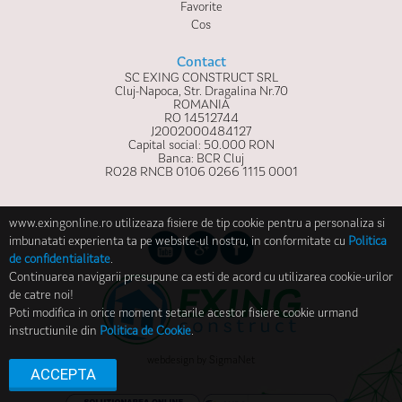
Favorite
Cos
Contact
SC EXING CONSTRUCT SRL
Cluj-Napoca, Str. Dragalina Nr.70
ROMANIA
RO 14512744
J2002000484127
Capital social: 50.000 RON
Banca: BCR Cluj
RO28 RNCB 0106 0266 1115 0001
www.exingonline.ro utilizeaza fisiere de tip cookie pentru a personaliza si
imbunatati experienta ta pe website-ul nostru, in conformitate cu
Politica
de confidentialitate
.
Continuarea navigarii presupune ca esti de acord cu utilizarea cookie-urilor
de catre noi!
Poti modifica in orice moment setarile acestor fisiere cookie urmand
instructiunile din
Politica de Cookie
.
webdesign
by
SigmaNet
ACCEPTA