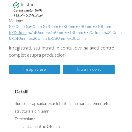
In stoc
Cursul valutar BNR:
1 EUR = 5.2489 Lei
Marime:
6x50mm
6x60mm
6x70mm
6x80mm
6x90mm
6x100mm
6x120mm
6x140mm
6x160mm
6x180mm
6x200mm
6x220mm
6x240mm
6x260mm
6x280mm
6x300mm
Inregistrati, sau intrati in contul dvs. sa aveti control
complet asupra produselor!
Inregistrare
Intra in cont
Detalii
Surub cu cap saiba; este folosit la imbinarea elementelor
structurale din lemn.
Dimensiuni:
Diamentru: Ø6 mm