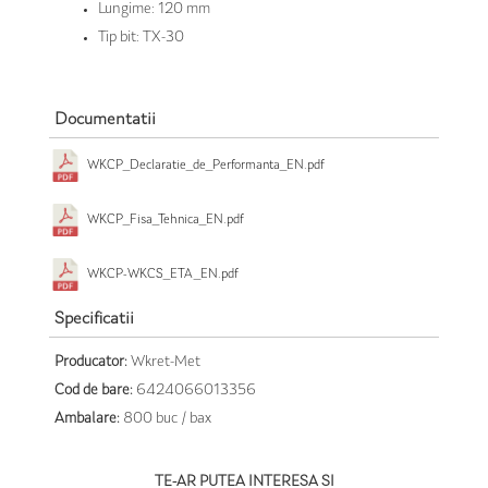
Lungime: 120 mm
Tip bit: TX-30
Documentatii
WKCP_Declaratie_de_Performanta_EN.pdf
WKCP_Fisa_Tehnica_EN.pdf
WKCP-WKCS_ETA_EN.pdf
Specificatii
Producator:
Wkret-Met
Cod de bare:
6424066013356
Ambalare:
800 buc / bax
TE-AR PUTEA INTERESA SI