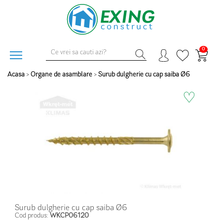
0
Acasa
>
Organe de asamblare
>
Surub dulgherie cu cap saiba Ø6
♡
Surub dulgherie cu cap saiba Ø6
Cod produs:
WKCP06120