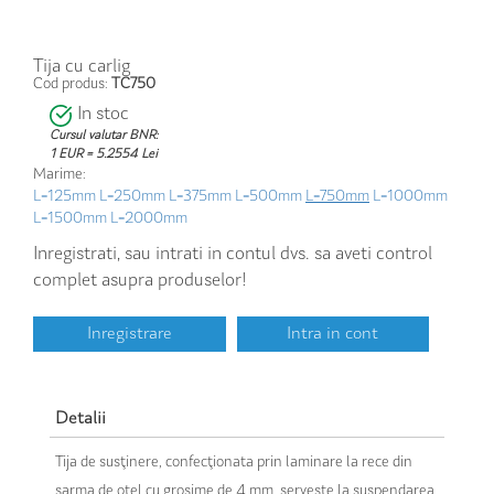
Tija cu carlig
Cod produs:
TC750
In stoc
Cursul valutar BNR:
1 EUR = 5.2554 Lei
Marime:
L=125mm
L=250mm
L=375mm
L=500mm
L=750mm
L=1000mm
L=1500mm
L=2000mm
Inregistrati, sau intrati in contul dvs. sa aveti control
complet asupra produselor!
Inregistrare
Intra in cont
Detalii
Tija de susţinere, confecţionata prin laminare la rece din
sarma de oţel cu grosime de 4 mm, serveste la suspendarea