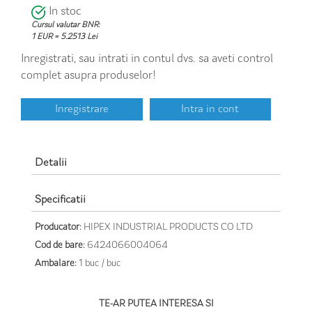
In stoc
Cursul valutar BNR:
1 EUR = 5.2513 Lei
Inregistrati, sau intrati in contul dvs. sa aveti control
complet asupra produselor!
Inregistrare
Intra in cont
Detalii
Specificatii
Producator:
HIPEX INDUSTRIAL PRODUCTS CO LTD
Cod de bare:
6424066004064
Ambalare:
1 buc / buc
TE-AR PUTEA INTERESA SI