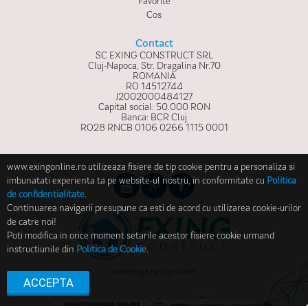
Favorite
Cos
Contact
SC EXING CONSTRUCT SRL
Cluj-Napoca, Str. Dragalina Nr.70
ROMANIA
RO 14512744
J2002000484127
Capital social: 50.000 RON
Banca: BCR Cluj
RO28 RNCB 0106 0266 1115 0001
www.exingonline.ro utilizeaza fisiere de tip cookie pentru a personaliza si
imbunatati experienta ta pe website-ul nostru, in conformitate cu
Politica
de confidentialitate
.
Continuarea navigarii presupune ca esti de acord cu utilizarea cookie-urilor
de catre noi!
Poti modifica in orice moment setarile acestor fisiere cookie urmand
instructiunile din
Politica de Cookie
.
webdesign
by
SigmaNet
ACCEPTA