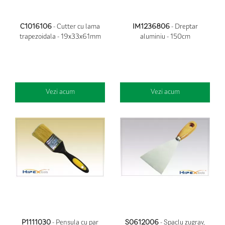
C1016106
- Cutter cu lama
IM1236806
- Dreptar
trapezoidala - 19x33x61mm
aluminiu - 150cm
Vezi acum
Vezi acum
P1111030
- Pensula cu par
S0612006
- Spaclu zugrav,