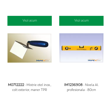
Vezi acum
Vezi acum
M0712222
- Mistrie otel inox.,
IM1236908
- Nivela Al.
colt exterior, maner TPR
profesionala - 80cm