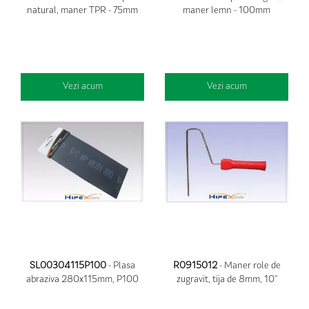
natural, maner TPR - 75mm
maner lemn - 100mm
Vezi acum
Vezi acum
SL00304115P100
- Plasa
R0915012
- Maner role de
abraziva 280x115mm, P100
zugravit, tija de 8mm, 10''