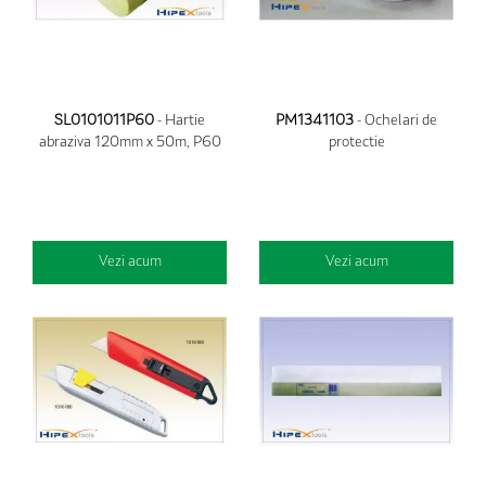
SL0101011P60
- Hartie
PM1341103
- Ochelari de
abraziva 120mm x 50m, P60
protectie
Vezi acum
Vezi acum