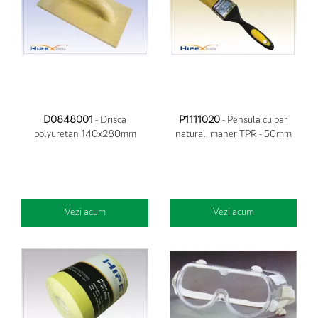
D0848001
- Drisca
P1111020
- Pensula cu par
polyuretan 140x280mm
natural, maner TPR - 50mm
Vezi acum
Vezi acum