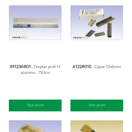
IM1236801
- Dreptar profi 'H'
A1228010
- Capse 10x6mm
aluminiu - 150cm
Vezi acum
Vezi acum