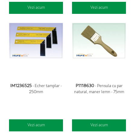
Vezi acum
Vezi acum
IM1236525
- Echer tamplar -
P1118630
- Pensula cu par
250mm
natural, maner lemn - 75mm
Vezi acum
Vezi acum