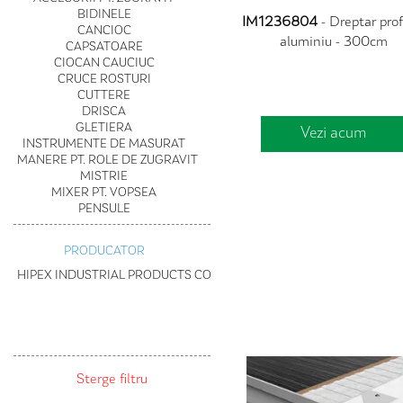
IM1236804
- Dreptar profi
aluminiu - 300cm
Vezi acum
Sterge filtru