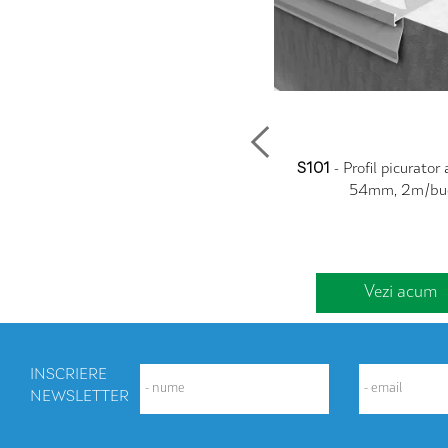
tra
IPK1
- Impregnant pentru pavaje si
S101
- Profil picurator
klinker - 1L
54mm, 2m/bu
Vezi acum
Vezi acum
INSCRIERE
NEWSLETTER