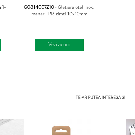
 'H'
G0814007Z10
- Gletiera otel inox.,
maner TPR, zimti 10x10mm
Vezi acum
TE-AR PUTEA INTERESA SI