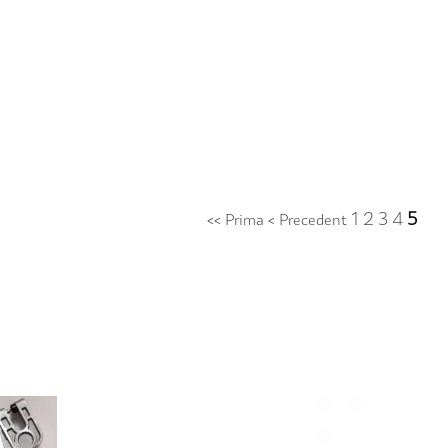
1
2
3
4
5
<< Prima
< Precedent