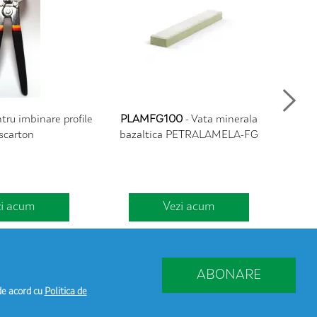
tru imbinare profile
PLAMFG100
- Vata minerala
TF48M
scarton
bazaltica PETRALAMELA-FG
zi acum
Vezi acum
ABONARE
de acord cu
Politica de