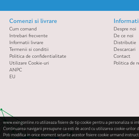
Comenzi si livrare
Informatii
Cum comand
Despre noi
Intrebari frecvente
De ce noi
Informatii livrare
Distributie
Termenii si conditii
Descarcari
Politica de confidentialitate
Contact
Utilizare Cookie-uri
Politica de r
ANPC
EU
www.exingonline.ro utilizeaza fisiere de tip cookie pentru a personaliza si i
Continuarea navigarii presupune ca esti de acord cu utilizarea cookie-urilor d
Poti modifica in orice moment setarile acestor fisiere cookie urmand instruct