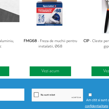
 aluminiu,
FMG68
- Freza de muchii pentru
CIP
- Cleste pen
c
instalatii, Ø68
gip
Vezi acum
Ve
Am citit si sunt 
confidentialitate