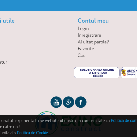
 utile
Contul meu
Login
Inregistrare
Ai uitat parola?
Favorite
Cos
etur
mbunatati experienta ta pe website-ul nostru, in conformitate cu
Politica de con
e catre noi!
iunile din
Politica de Cookie
.